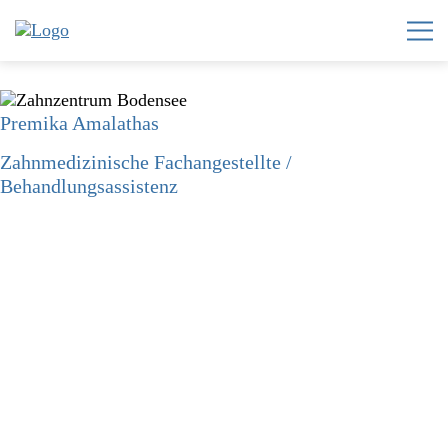
Premika Amalathas
Home
Zahnmedizinische Fachangestellte /
Zahnzentrum
Behandlungsassistenz
Invisalign®
Leistungen
Team
Karriere
News
Kontakt