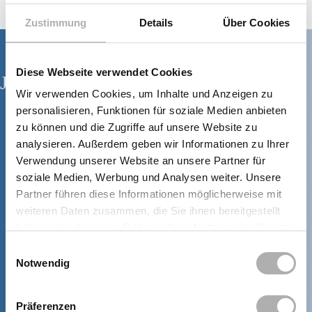
Zustimmung
Details
Über Cookies
Diese Webseite verwendet Cookies
Jetzt Termin vereinbaren!
Wir verwenden Cookies, um Inhalte und Anzeigen zu
personalisieren, Funktionen für soziale Medien anbieten
zu können und die Zugriffe auf unsere Website zu
Mo, Mi, Do
08:00 – 18:00 Uhr
analysieren. Außerdem geben wir Informationen zu Ihrer
Di
08:00 – 19:00 Uhr
Verwendung unserer Website an unsere Partner für
Fr
08:00 – 17:00 Uhr
soziale Medien, Werbung und Analysen weiter. Unsere
Partner führen diese Informationen möglicherweise mit
weiteren Daten zusammen, die Sie ihnen bereitgestellt
TERMIN VEREINBAREN
haben oder die sie im Rahmen Ihrer Nutzung der Dienste
gesammelt haben.
Einwilligungsauswahl
Notwendig
+49 (0) 7731 187380
Präferenzen