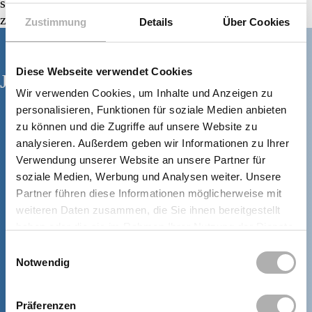
steten Umgang mit modernster Technik im
zahnmedizinischen Bereich.
Zustimmung
Details
Über Cookies
Diese Webseite verwendet Cookies
Jetzt Termin vereinbaren!
Wir verwenden Cookies, um Inhalte und Anzeigen zu
personalisieren, Funktionen für soziale Medien anbieten
zu können und die Zugriffe auf unsere Website zu
Mo, Mi, Do
08:00 – 18:00 Uhr
analysieren. Außerdem geben wir Informationen zu Ihrer
Di
08:00 – 19:00 Uhr
Verwendung unserer Website an unsere Partner für
Fr
08:00 – 17:00 Uhr
soziale Medien, Werbung und Analysen weiter. Unsere
Partner führen diese Informationen möglicherweise mit
weiteren Daten zusammen, die Sie ihnen bereitgestellt
TERMIN VEREINBAREN
haben oder die sie im Rahmen Ihrer Nutzung der Dienste
gesammelt haben.
Einwilligungsauswahl
Notwendig
+49 (0) 7731 187380
Präferenzen