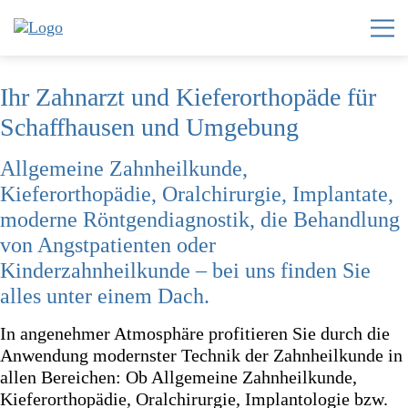
Ihr Zahnarzt und Kieferorthopäde für
Home
Schaffhausen und Umgebung
Zahnzentrum
Allgemeine Zahnheilkunde,
Invisalign®
Kieferorthopädie, Oralchirurgie, Implantate,
moderne Röntgendiagnostik, die Behandlung
Leistungen
von Angstpatienten oder
Team
Kinderzahnheilkunde – bei uns finden Sie
alles unter einem Dach.
Karriere
News
In angenehmer Atmosphäre profitieren Sie durch die
Anwendung modernster Technik der Zahnheilkunde in
Kontakt
allen Bereichen: Ob Allgemeine Zahnheilkunde,
Kieferorthopädie, Oralchirurgie, Implantologie bzw.