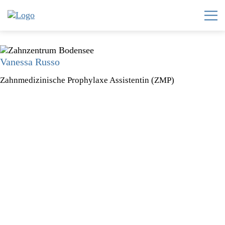
Vanessa Russo
Home
Zahnmedizinische Prophylaxe Assistentin (ZMP)
Zahnzentrum
Invisalign®
Leistungen
Team
Karriere
News
Kontakt