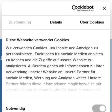
JETZT BEWERBEN
Zustimmung
Details
Über Cookies
Diese Webseite verwendet Cookies
Wir verwenden Cookies, um Inhalte und Anzeigen zu
personalisieren, Funktionen für soziale Medien anbieten
Jetzt Termin vereinbaren!
zu können und die Zugriffe auf unsere Website zu
analysieren. Außerdem geben wir Informationen zu Ihrer
Verwendung unserer Website an unsere Partner für
soziale Medien, Werbung und Analysen weiter. Unsere
Mo, Mi, Do
08:00 – 18:00 Uhr
Partner führen diese Informationen möglicherweise mit
Di
08:00 – 19:00 Uhr
weiteren Daten zusammen, die Sie ihnen bereitgestellt
Fr
08:00 – 17:00 Uhr
haben oder die sie im Rahmen Ihrer Nutzung der Dienste
gesammelt haben.
Einwilligungsauswahl
TERMIN VEREINBAREN
Notwendig